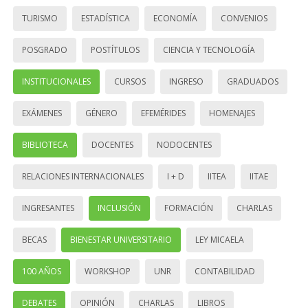
TURISMO
ESTADÍSTICA
ECONOMÍA
CONVENIOS
POSGRADO
POSTÍTULOS
CIENCIA Y TECNOLOGÍA
INSTITUCIONALES
CURSOS
INGRESO
GRADUADOS
EXÁMENES
GÉNERO
EFEMÉRIDES
HOMENAJES
BIBLIOTECA
DOCENTES
NODOCENTES
RELACIONES INTERNACIONALES
I + D
IITEA
IITAE
INGRESANTES
INCLUSIÓN
FORMACIÓN
CHARLAS
BECAS
BIENESTAR UNIVERSITARIO
LEY MICAELA
100 AÑOS
WORKSHOP
UNR
CONTABILIDAD
DEBATES
OPINIÓN
CHARLAS
LIBROS