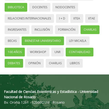
BIBLIOTECA
DOCENTES
NODOCENTES
RELACIONES INTERNACIONALES
I + D
IITEA
IITAE
INGRESANTES
INCLUSIÓN
FORMACIÓN
CHARLAS
BECAS
BIENESTAR UNIVERSITARIO
LEY MICAELA
100 AÑOS
WORKSHOP
UNR
CONTABILIDAD
DEBATES
OPINIÓN
CHARLAS
LIBROS
Facultad de Ciencias Económicas y Estadística - Universidad
Nacional de Rosario
Bv. Oroño 1261 - S2000DSM - Rosario