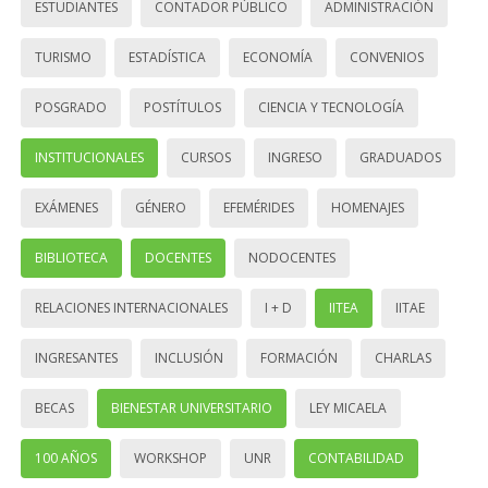
ESTUDIANTES
CONTADOR PÚBLICO
ADMINISTRACIÓN
TURISMO
ESTADÍSTICA
ECONOMÍA
CONVENIOS
POSGRADO
POSTÍTULOS
CIENCIA Y TECNOLOGÍA
INSTITUCIONALES
CURSOS
INGRESO
GRADUADOS
EXÁMENES
GÉNERO
EFEMÉRIDES
HOMENAJES
BIBLIOTECA
DOCENTES
NODOCENTES
RELACIONES INTERNACIONALES
I + D
IITEA
IITAE
INGRESANTES
INCLUSIÓN
FORMACIÓN
CHARLAS
BECAS
BIENESTAR UNIVERSITARIO
LEY MICAELA
100 AÑOS
WORKSHOP
UNR
CONTABILIDAD