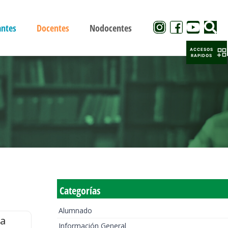
antes
Docentes
Nodocentes
ACCESOS
RAPIDOS
Categorías
Alumnado
la
Información General