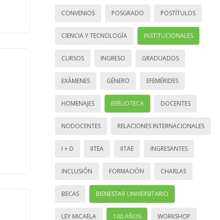
CONVENIOS
POSGRADO
POSTÍTULOS
CIENCIA Y TECNOLOGÍA
INSTITUCIONALES
CURSOS
INGRESO
GRADUADOS
EXÁMENES
GÉNERO
EFEMÉRIDES
HOMENAJES
BIBLIOTECA
DOCENTES
NODOCENTES
RELACIONES INTERNACIONALES
I + D
IITEA
IITAE
INGRESANTES
INCLUSIÓN
FORMACIÓN
CHARLAS
BECAS
BIENESTAR UNIVERSITARIO
LEY MICAELA
100 AÑOS
WORKSHOP