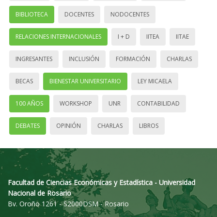
BIBLIOTECA
DOCENTES
NODOCENTES
RELACIONES INTERNACIONALES
I + D
IITEA
IITAE
INGRESANTES
INCLUSIÓN
FORMACIÓN
CHARLAS
BECAS
BIENESTAR UNIVERSITARIO
LEY MICAELA
100 AÑOS
WORKSHOP
UNR
CONTABILIDAD
DEBATES
OPINIÓN
CHARLAS
LIBROS
Facultad de Ciencias Económicas y Estadística - Universidad
Nacional de Rosario
Bv. Oroño 1261 - S2000DSM - Rosario