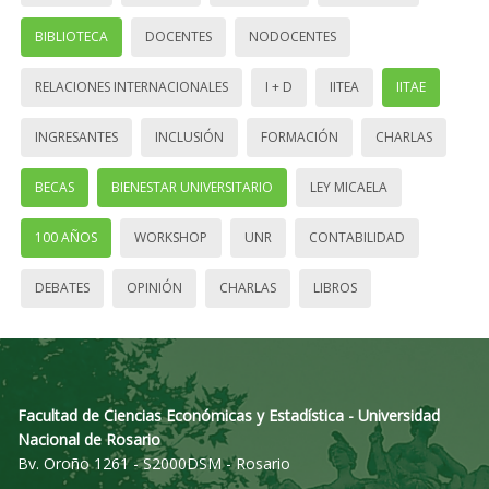
BIBLIOTECA
DOCENTES
NODOCENTES
RELACIONES INTERNACIONALES
I + D
IITEA
IITAE
INGRESANTES
INCLUSIÓN
FORMACIÓN
CHARLAS
BECAS
BIENESTAR UNIVERSITARIO
LEY MICAELA
100 AÑOS
WORKSHOP
UNR
CONTABILIDAD
DEBATES
OPINIÓN
CHARLAS
LIBROS
Facultad de Ciencias Económicas y Estadística - Universidad
Nacional de Rosario
Bv. Oroño 1261 - S2000DSM - Rosario