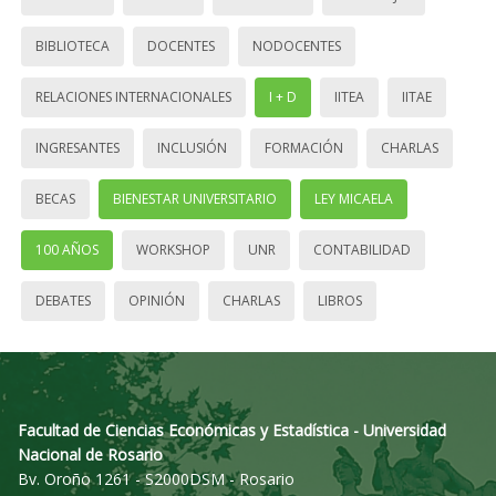
BIBLIOTECA
DOCENTES
NODOCENTES
RELACIONES INTERNACIONALES
I + D
IITEA
IITAE
INGRESANTES
INCLUSIÓN
FORMACIÓN
CHARLAS
BECAS
BIENESTAR UNIVERSITARIO
LEY MICAELA
100 AÑOS
WORKSHOP
UNR
CONTABILIDAD
DEBATES
OPINIÓN
CHARLAS
LIBROS
Facultad de Ciencias Económicas y Estadística - Universidad
Nacional de Rosario
Bv. Oroño 1261 - S2000DSM - Rosario