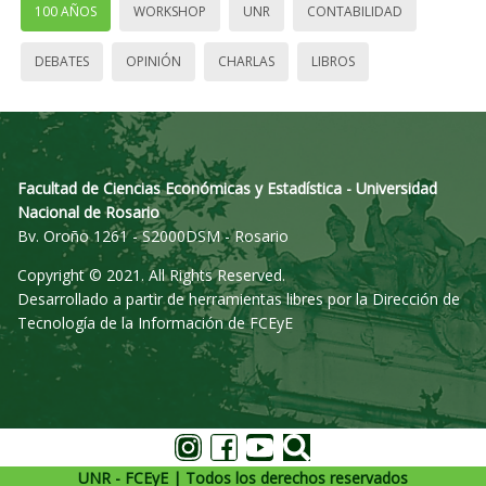
100 AÑOS
WORKSHOP
UNR
CONTABILIDAD
DEBATES
OPINIÓN
CHARLAS
LIBROS
Facultad de Ciencias Económicas y Estadística - Universidad
Nacional de Rosario
Bv. Oroño 1261 - S2000DSM - Rosario
Copyright © 2021. All Rights Reserved.
Desarrollado a partir de herramientas libres por la Dirección de
Tecnología de la Información de FCEyE
UNR - FCEyE | Todos los derechos reservados