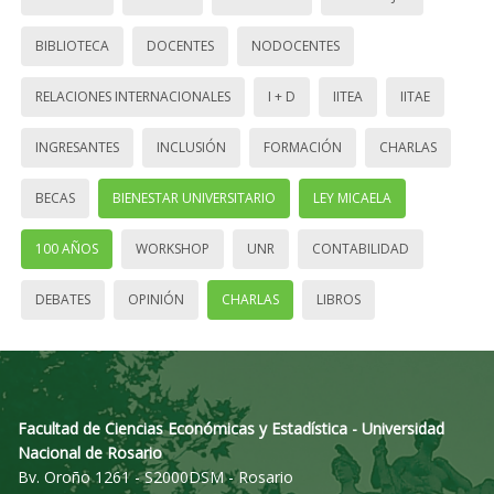
BIBLIOTECA
DOCENTES
NODOCENTES
RELACIONES INTERNACIONALES
I + D
IITEA
IITAE
INGRESANTES
INCLUSIÓN
FORMACIÓN
CHARLAS
BECAS
BIENESTAR UNIVERSITARIO
LEY MICAELA
100 AÑOS
WORKSHOP
UNR
CONTABILIDAD
DEBATES
OPINIÓN
CHARLAS
LIBROS
Facultad de Ciencias Económicas y Estadística - Universidad
Nacional de Rosario
Bv. Oroño 1261 - S2000DSM - Rosario