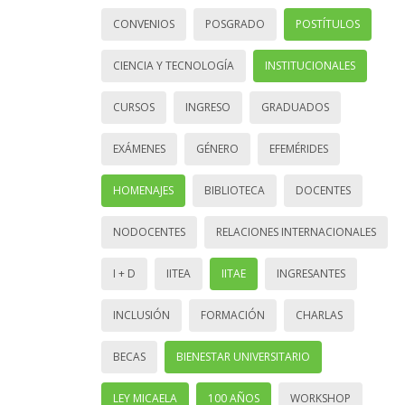
CONVENIOS
POSGRADO
POSTÍTULOS
CIENCIA Y TECNOLOGÍA
INSTITUCIONALES
CURSOS
INGRESO
GRADUADOS
EXÁMENES
GÉNERO
EFEMÉRIDES
HOMENAJES
BIBLIOTECA
DOCENTES
NODOCENTES
RELACIONES INTERNACIONALES
I + D
IITEA
IITAE
INGRESANTES
INCLUSIÓN
FORMACIÓN
CHARLAS
BECAS
BIENESTAR UNIVERSITARIO
LEY MICAELA
100 AÑOS
WORKSHOP