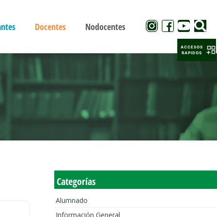
antes
Docentes
Nodocentes
ACCESOS
RAPIDOS
Categorías
Alumnado
Información General