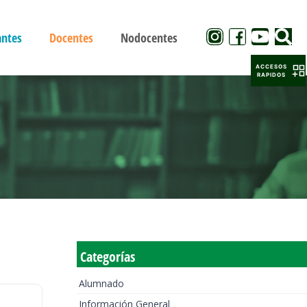
antes
Docentes
Nodocentes
ACCESOS
RAPIDOS
Categorías
Alumnado
Información General