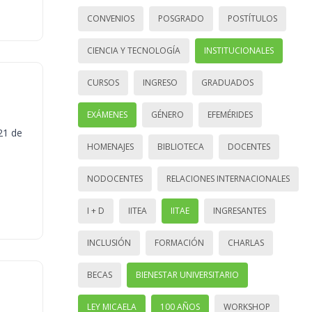
CONVENIOS
POSGRADO
POSTÍTULOS
CIENCIA Y TECNOLOGÍA
INSTITUCIONALES
CURSOS
INGRESO
GRADUADOS
EXÁMENES
GÉNERO
EFEMÉRIDES
21 de
HOMENAJES
BIBLIOTECA
DOCENTES
NODOCENTES
RELACIONES INTERNACIONALES
I + D
IITEA
IITAE
INGRESANTES
INCLUSIÓN
FORMACIÓN
CHARLAS
BECAS
BIENESTAR UNIVERSITARIO
LEY MICAELA
100 AÑOS
WORKSHOP