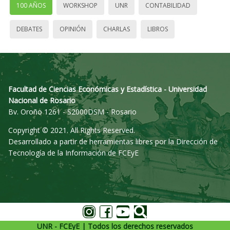
100 AÑOS
WORKSHOP
UNR
CONTABILIDAD
DEBATES
OPINIÓN
CHARLAS
LIBROS
Facultad de Ciencias Económicas y Estadística - Universidad
Nacional de Rosario
Bv. Oroño 1261 - S2000DSM - Rosario
Copyright © 2021. All Rights Reserved.
Desarrollado a partir de herramientas libres por la Dirección de
Tecnología de la Información de FCEyE
UNR - FCEyE | Todos los derechos reservados