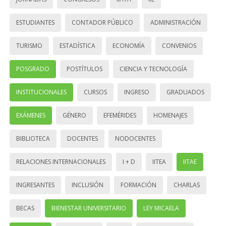
ESTUDIANTES
CONTADOR PÚBLICO
ADMINISTRACIÓN
TURISMO
ESTADÍSTICA
ECONOMÍA
CONVENIOS
POSGRADO
POSTÍTULOS
CIENCIA Y TECNOLOGÍA
INSTITUCIONALES
CURSOS
INGRESO
GRADUADOS
EXÁMENES
GÉNERO
EFEMÉRIDES
HOMENAJES
BIBLIOTECA
DOCENTES
NODOCENTES
RELACIONES INTERNACIONALES
I + D
IITEA
IITAE
INGRESANTES
INCLUSIÓN
FORMACIÓN
CHARLAS
BECAS
BIENESTAR UNIVERSITARIO
LEY MICAELA