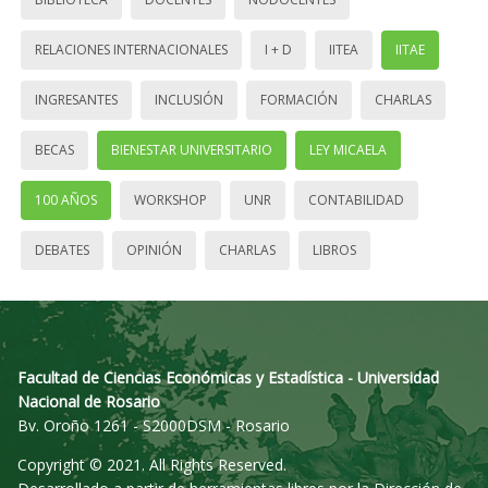
RELACIONES INTERNACIONALES
I + D
IITEA
IITAE
INGRESANTES
INCLUSIÓN
FORMACIÓN
CHARLAS
BECAS
BIENESTAR UNIVERSITARIO
LEY MICAELA
100 AÑOS
WORKSHOP
UNR
CONTABILIDAD
DEBATES
OPINIÓN
CHARLAS
LIBROS
Facultad de Ciencias Económicas y Estadística - Universidad
Nacional de Rosario
Bv. Oroño 1261 - S2000DSM - Rosario
Copyright © 2021. All Rights Reserved.