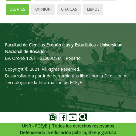
DEBATES
OPINIÓN
CHARLAS
LIBROS
Facultad de Ciencias Económicas y Estadística - Universidad
Nacional de Rosario
Bv. Oroño 1261 - S2000DSM - Rosario
Copyright © 2021. All Rights Reserved.
Desarrollado a partir de herramientas libres por la Dirección de
Tecnología de la Información de FCEyE
UNR - FCEyE | Todos los derechos reservados
Defendiendo la educación pública, libre y gratuita