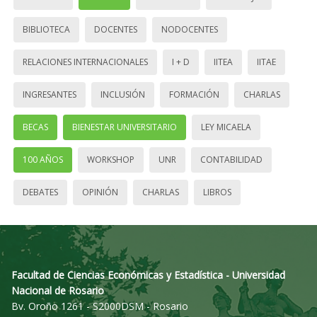
BIBLIOTECA
DOCENTES
NODOCENTES
RELACIONES INTERNACIONALES
I + D
IITEA
IITAE
INGRESANTES
INCLUSIÓN
FORMACIÓN
CHARLAS
BECAS
BIENESTAR UNIVERSITARIO
LEY MICAELA
100 AÑOS
WORKSHOP
UNR
CONTABILIDAD
DEBATES
OPINIÓN
CHARLAS
LIBROS
Facultad de Ciencias Económicas y Estadística - Universidad
Nacional de Rosario
Bv. Oroño 1261 - S2000DSM - Rosario