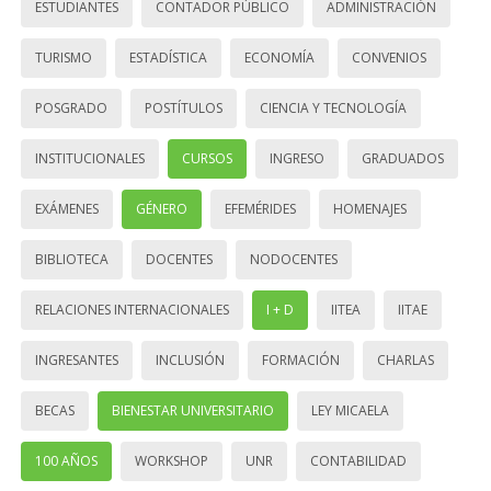
ESTUDIANTES
CONTADOR PÚBLICO
ADMINISTRACIÓN
TURISMO
ESTADÍSTICA
ECONOMÍA
CONVENIOS
POSGRADO
POSTÍTULOS
CIENCIA Y TECNOLOGÍA
INSTITUCIONALES
CURSOS
INGRESO
GRADUADOS
EXÁMENES
GÉNERO
EFEMÉRIDES
HOMENAJES
BIBLIOTECA
DOCENTES
NODOCENTES
RELACIONES INTERNACIONALES
I + D
IITEA
IITAE
INGRESANTES
INCLUSIÓN
FORMACIÓN
CHARLAS
BECAS
BIENESTAR UNIVERSITARIO
LEY MICAELA
100 AÑOS
WORKSHOP
UNR
CONTABILIDAD