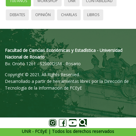
100 AÑOS
WORKSHOP
UNR
CONTABILIDAD
DEBATES
OPINIÓN
CHARLAS
LIBROS
Facultad de Ciencias Económicas y Estadística - Universidad
Nacional de Rosario
Bv. Oroño 1261 - S2000DSM - Rosario
Copyright © 2021. All Rights Reserved.
Desarrollado a partir de herramientas libres por la Dirección de
Tecnología de la Información de FCEyE
UNR - FCEyE | Todos los derechos reservados