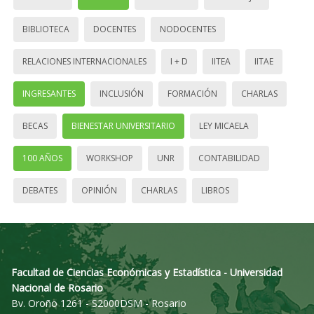
BIBLIOTECA
DOCENTES
NODOCENTES
RELACIONES INTERNACIONALES
I + D
IITEA
IITAE
INGRESANTES
INCLUSIÓN
FORMACIÓN
CHARLAS
BECAS
BIENESTAR UNIVERSITARIO
LEY MICAELA
100 AÑOS
WORKSHOP
UNR
CONTABILIDAD
DEBATES
OPINIÓN
CHARLAS
LIBROS
Facultad de Ciencias Económicas y Estadística - Universidad
Nacional de Rosario
Bv. Oroño 1261 - S2000DSM - Rosario