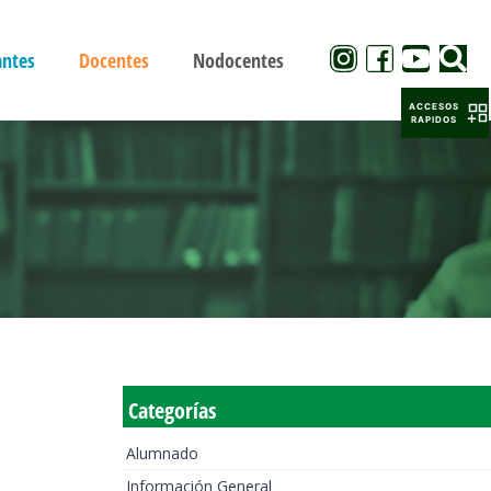
antes
Docentes
Nodocentes
ACCESOS
RAPIDOS
Categorías
Alumnado
Información General