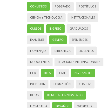
CONVENIOS
POSGRADO
POSTÍTULOS
CIENCIA Y TECNOLOGÍA
INSTITUCIONALES
CURSOS
INGRESO
GRADUADOS
EXÁMENES
GÉNERO
EFEMÉRIDES
HOMENAJES
BIBLIOTECA
DOCENTES
NODOCENTES
RELACIONES INTERNACIONALES
I + D
IITEA
IITAE
INGRESANTES
INCLUSIÓN
FORMACIÓN
CHARLAS
BECAS
BIENESTAR UNIVERSITARIO
LEY MICAELA
100 AÑOS
WORKSHOP