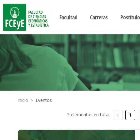
Facultad
Carreras
Postítulo
Inicio
>
Eventos
5 elementos en total:
1