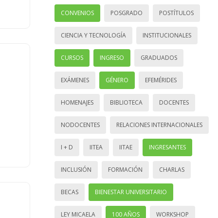
CONVENIOS
POSGRADO
POSTÍTULOS
CIENCIA Y TECNOLOGÍA
INSTITUCIONALES
CURSOS
INGRESO
GRADUADOS
EXÁMENES
GÉNERO
EFEMÉRIDES
HOMENAJES
BIBLIOTECA
DOCENTES
NODOCENTES
RELACIONES INTERNACIONALES
I + D
IITEA
IITAE
INGRESANTES
INCLUSIÓN
FORMACIÓN
CHARLAS
BECAS
BIENESTAR UNIVERSITARIO
LEY MICAELA
100 AÑOS
WORKSHOP