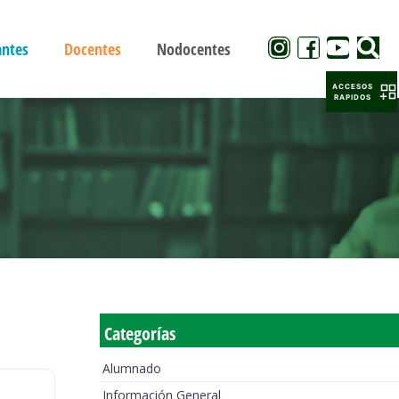
antes
Docentes
Nodocentes
ACCESOS
RAPIDOS
Categorías
Alumnado
Información General