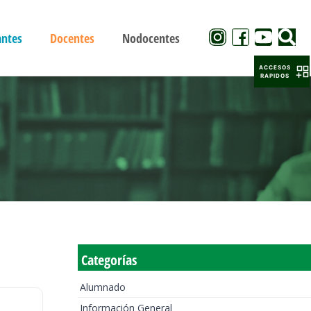
antes
Docentes
Nodocentes
ACCESOS
RAPIDOS
Categorías
Alumnado
Información General