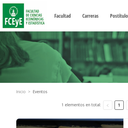
Facultad
Carreras
Postítulo
Inicio
>
Eventos
1 elementos en total:
1