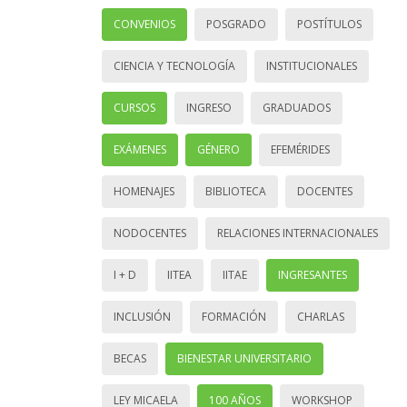
CONVENIOS
POSGRADO
POSTÍTULOS
CIENCIA Y TECNOLOGÍA
INSTITUCIONALES
CURSOS
INGRESO
GRADUADOS
EXÁMENES
GÉNERO
EFEMÉRIDES
HOMENAJES
BIBLIOTECA
DOCENTES
NODOCENTES
RELACIONES INTERNACIONALES
I + D
IITEA
IITAE
INGRESANTES
INCLUSIÓN
FORMACIÓN
CHARLAS
BECAS
BIENESTAR UNIVERSITARIO
LEY MICAELA
100 AÑOS
WORKSHOP