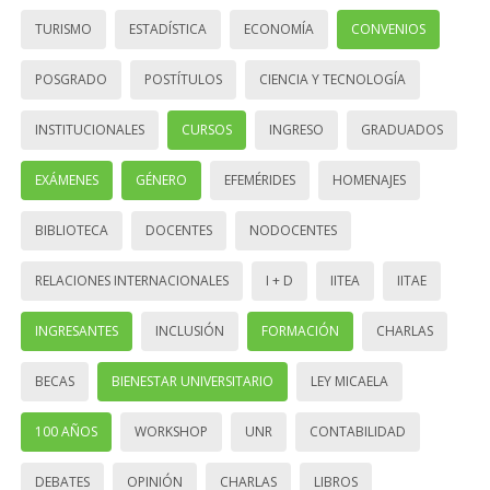
TURISMO
ESTADÍSTICA
ECONOMÍA
CONVENIOS
POSGRADO
POSTÍTULOS
CIENCIA Y TECNOLOGÍA
INSTITUCIONALES
CURSOS
INGRESO
GRADUADOS
EXÁMENES
GÉNERO
EFEMÉRIDES
HOMENAJES
BIBLIOTECA
DOCENTES
NODOCENTES
RELACIONES INTERNACIONALES
I + D
IITEA
IITAE
INGRESANTES
INCLUSIÓN
FORMACIÓN
CHARLAS
BECAS
BIENESTAR UNIVERSITARIO
LEY MICAELA
100 AÑOS
WORKSHOP
UNR
CONTABILIDAD
DEBATES
OPINIÓN
CHARLAS
LIBROS