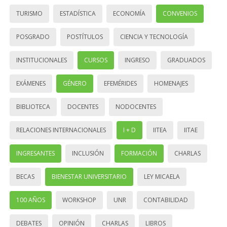
TURISMO
ESTADÍSTICA
ECONOMÍA
CONVENIOS
POSGRADO
POSTÍTULOS
CIENCIA Y TECNOLOGÍA
INSTITUCIONALES
CURSOS
INGRESO
GRADUADOS
EXÁMENES
GÉNERO
EFEMÉRIDES
HOMENAJES
BIBLIOTECA
DOCENTES
NODOCENTES
RELACIONES INTERNACIONALES
I + D
IITEA
IITAE
INGRESANTES
INCLUSIÓN
FORMACIÓN
CHARLAS
BECAS
BIENESTAR UNIVERSITARIO
LEY MICAELA
100 AÑOS
WORKSHOP
UNR
CONTABILIDAD
DEBATES
OPINIÓN
CHARLAS
LIBROS