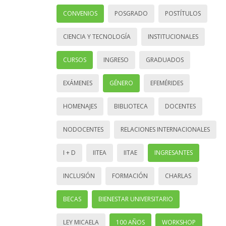
CONVENIOS
POSGRADO
POSTÍTULOS
CIENCIA Y TECNOLOGÍA
INSTITUCIONALES
CURSOS
INGRESO
GRADUADOS
EXÁMENES
GÉNERO
EFEMÉRIDES
HOMENAJES
BIBLIOTECA
DOCENTES
NODOCENTES
RELACIONES INTERNACIONALES
I + D
IITEA
IITAE
INGRESANTES
INCLUSIÓN
FORMACIÓN
CHARLAS
BECAS
BIENESTAR UNIVERSITARIO
LEY MICAELA
100 AÑOS
WORKSHOP