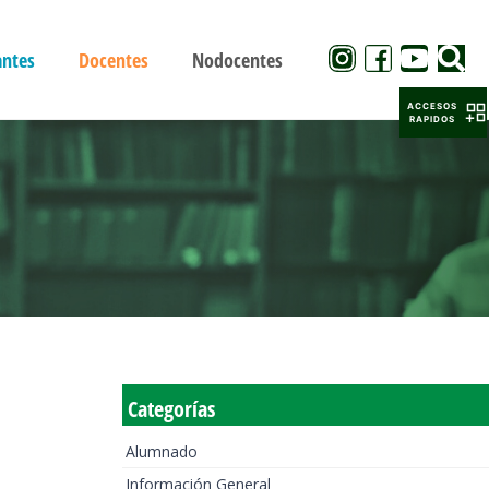
antes
Docentes
Nodocentes
ACCESOS
RAPIDOS
Categorías
Alumnado
Información General