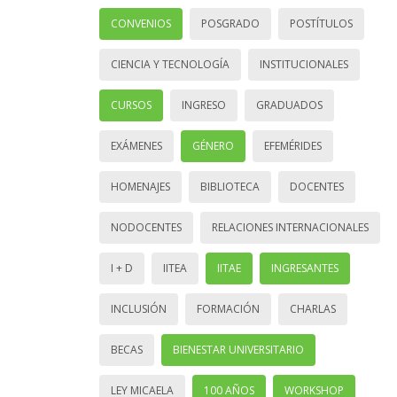
CONVENIOS
POSGRADO
POSTÍTULOS
CIENCIA Y TECNOLOGÍA
INSTITUCIONALES
CURSOS
INGRESO
GRADUADOS
EXÁMENES
GÉNERO
EFEMÉRIDES
HOMENAJES
BIBLIOTECA
DOCENTES
NODOCENTES
RELACIONES INTERNACIONALES
I + D
IITEA
IITAE
INGRESANTES
INCLUSIÓN
FORMACIÓN
CHARLAS
BECAS
BIENESTAR UNIVERSITARIO
LEY MICAELA
100 AÑOS
WORKSHOP