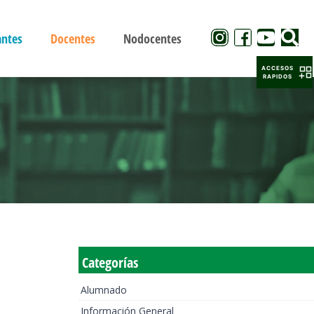
antes
Docentes
Nodocentes
ACCESOS
RAPIDOS
Categorías
Alumnado
Información General