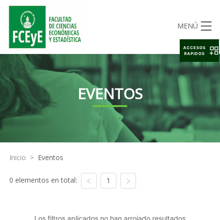
MENÚ
ACCESOS
RAPIDOS
EVENTOS
Inicio
>
Eventos
0 elementos en total:
1
Los filtros aplicados no han arrojado resultados