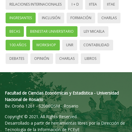
RELACIONES INTERNACIONALES
I + D
IITEA
IITAE
INGRESANTES
INCLUSIÓN
FORMACIÓN
CHARLAS
BECAS
BIENESTAR UNIVERSITARIO
LEY MICAELA
100 AÑOS
WORKSHOP
UNR
CONTABILIDAD
DEBATES
OPINIÓN
CHARLAS
LIBROS
Facultad de Ciencias Económicas y Estadística - Universidad
Nacional de Rosario
Bv. Oroño 1261 - S2000DSM - Rosario
Copyright © 2021. All Rights Reserved.
Desarrollado a partir de herramientas libres por la Dirección de
Tecnología de la Información de FCEyE