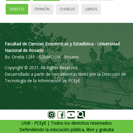
DEBATES
OPINIÓN
CHARLAS
LIBROS
Facultad de Ciencias Económicas y Estadística - Universidad
Nacional de Rosario
Bv. Oroño 1261 - S2000DSM - Rosario
Copyright © 2021. All Rights Reserved.
Desarrollado a partir de herramientas libres por la Dirección de
Tecnología de la Información de FCEyE
UNR - FCEyE | Todos los derechos reservados
Defendiendo la educación pública, libre y gratuita