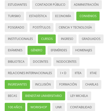
ESTUDIANTES
CONTADOR PÚBLICO
ADMINISTRACIÓN
TURISMO
ESTADÍSTICA
ECONOMÍA
CONVENIOS
POSGRADO
POSTÍTULOS
CIENCIA Y TECNOLOGÍA
INSTITUCIONALES
CURSOS
INGRESO
GRADUADOS
EXÁMENES
GÉNERO
EFEMÉRIDES
HOMENAJES
BIBLIOTECA
DOCENTES
NODOCENTES
RELACIONES INTERNACIONALES
I + D
IITEA
IITAE
INGRESANTES
INCLUSIÓN
FORMACIÓN
CHARLAS
BECAS
BIENESTAR UNIVERSITARIO
LEY MICAELA
100 AÑOS
WORKSHOP
UNR
CONTABILIDAD