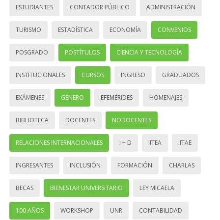
ESTUDIANTES
CONTADOR PÚBLICO
ADMINISTRACIÓN
TURISMO
ESTADÍSTICA
ECONOMÍA
CONVENIOS
POSGRADO
POSTÍTULOS
CIENCIA Y TECNOLOGÍA
INSTITUCIONALES
CURSOS
INGRESO
GRADUADOS
EXÁMENES
GÉNERO
EFEMÉRIDES
HOMENAJES
BIBLIOTECA
DOCENTES
NODOCENTES
RELACIONES INTERNACIONALES
I + D
IITEA
IITAE
INGRESANTES
INCLUSIÓN
FORMACIÓN
CHARLAS
BECAS
BIENESTAR UNIVERSITARIO
LEY MICAELA
100 AÑOS
WORKSHOP
UNR
CONTABILIDAD