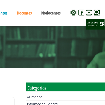
antes
Docentes
Nodocentes
ACCESOS
RAPIDOS
Categorías
Alumnado
Información General