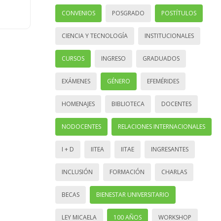
CONVENIOS
POSGRADO
POSTÍTULOS
CIENCIA Y TECNOLOGÍA
INSTITUCIONALES
CURSOS
INGRESO
GRADUADOS
EXÁMENES
GÉNERO
EFEMÉRIDES
HOMENAJES
BIBLIOTECA
DOCENTES
NODOCENTES
RELACIONES INTERNACIONALES
I + D
IITEA
IITAE
INGRESANTES
INCLUSIÓN
FORMACIÓN
CHARLAS
BECAS
BIENESTAR UNIVERSITARIO
LEY MICAELA
100 AÑOS
WORKSHOP