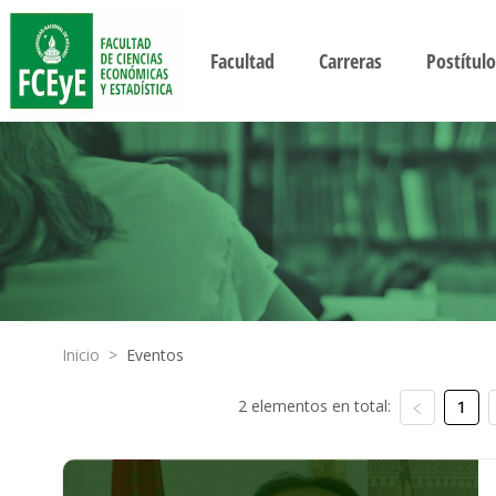
Facultad
Carreras
Postítulo
Inicio
>
Eventos
2 elementos en total:
1