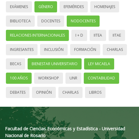
EXÁMENES
GÉNERO
EFEMÉRIDES
HOMENAJES
BIBLIOTECA
DOCENTES
NODOCENTES
RELACIONES INTERNACIONALES
I + D
IITEA
IITAE
INGRESANTES
INCLUSIÓN
FORMACIÓN
CHARLAS
BECAS
BIENESTAR UNIVERSITARIO
LEY MICAELA
100 AÑOS
WORKSHOP
UNR
CONTABILIDAD
DEBATES
OPINIÓN
CHARLAS
LIBROS
Facultad de Ciencias Económicas y Estadística - Universidad
Nacional de Rosario