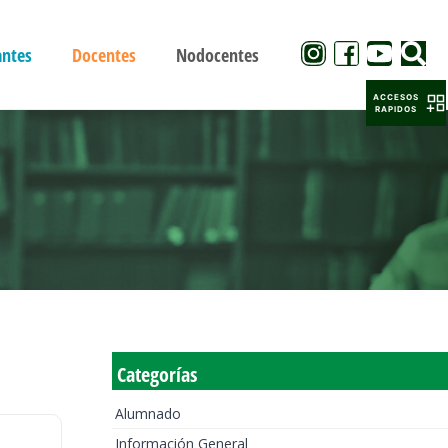
antes
Docentes
Nodocentes
ACCESOS
RAPIDOS
Categorías
Alumnado
Información General