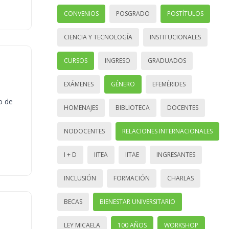
CONVENIOS
POSGRADO
POSTÍTULOS
CIENCIA Y TECNOLOGÍA
INSTITUCIONALES
CURSOS
INGRESO
GRADUADOS
EXÁMENES
GÉNERO
EFEMÉRIDES
o de
HOMENAJES
BIBLIOTECA
DOCENTES
NODOCENTES
RELACIONES INTERNACIONALES
I + D
IITEA
IITAE
INGRESANTES
INCLUSIÓN
FORMACIÓN
CHARLAS
BECAS
BIENESTAR UNIVERSITARIO
LEY MICAELA
100 AÑOS
WORKSHOP