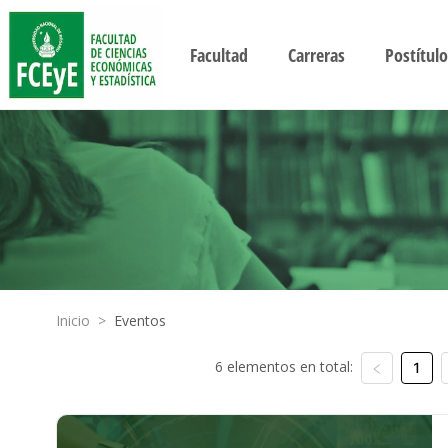
Facultad
Carreras
Postítulo
Inicio
>
Eventos
6 elementos en total:
1