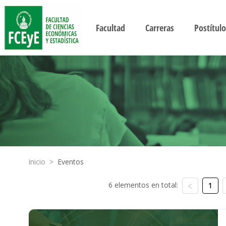
Facultad
Carreras
Postítulo
Inicio
>
Eventos
6 elementos en total:
1