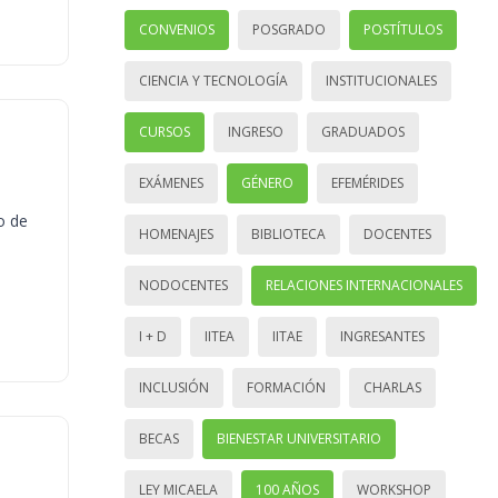
CONVENIOS
POSGRADO
POSTÍTULOS
CIENCIA Y TECNOLOGÍA
INSTITUCIONALES
CURSOS
INGRESO
GRADUADOS
EXÁMENES
GÉNERO
EFEMÉRIDES
o de
HOMENAJES
BIBLIOTECA
DOCENTES
NODOCENTES
RELACIONES INTERNACIONALES
I + D
IITEA
IITAE
INGRESANTES
INCLUSIÓN
FORMACIÓN
CHARLAS
BECAS
BIENESTAR UNIVERSITARIO
LEY MICAELA
100 AÑOS
WORKSHOP