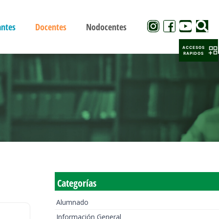
antes
Docentes
Nodocentes
ACCESOS
RAPIDOS
Categorías
Alumnado
Información General