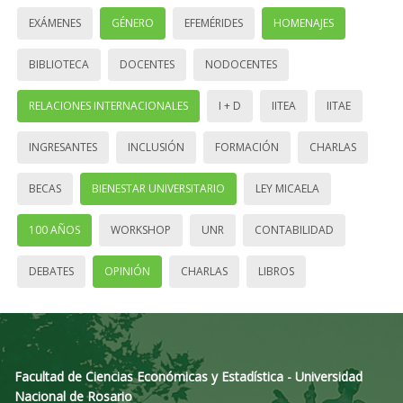
EXÁMENES
GÉNERO
EFEMÉRIDES
HOMENAJES
BIBLIOTECA
DOCENTES
NODOCENTES
RELACIONES INTERNACIONALES
I + D
IITEA
IITAE
INGRESANTES
INCLUSIÓN
FORMACIÓN
CHARLAS
BECAS
BIENESTAR UNIVERSITARIO
LEY MICAELA
100 AÑOS
WORKSHOP
UNR
CONTABILIDAD
DEBATES
OPINIÓN
CHARLAS
LIBROS
Facultad de Ciencias Económicas y Estadística - Universidad
Nacional de Rosario