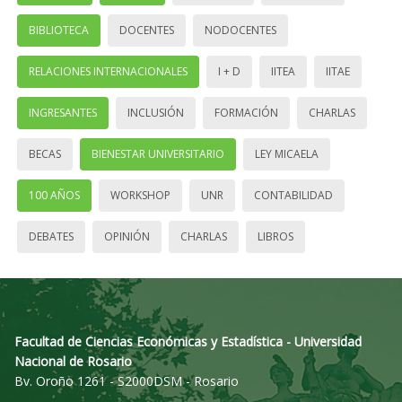
BIBLIOTECA
DOCENTES
NODOCENTES
RELACIONES INTERNACIONALES
I + D
IITEA
IITAE
INGRESANTES
INCLUSIÓN
FORMACIÓN
CHARLAS
BECAS
BIENESTAR UNIVERSITARIO
LEY MICAELA
100 AÑOS
WORKSHOP
UNR
CONTABILIDAD
DEBATES
OPINIÓN
CHARLAS
LIBROS
Facultad de Ciencias Económicas y Estadística - Universidad
Nacional de Rosario
Bv. Oroño 1261 - S2000DSM - Rosario