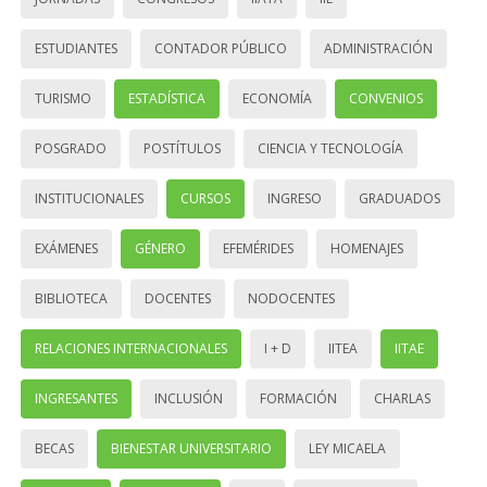
ESTUDIANTES
CONTADOR PÚBLICO
ADMINISTRACIÓN
TURISMO
ESTADÍSTICA
ECONOMÍA
CONVENIOS
POSGRADO
POSTÍTULOS
CIENCIA Y TECNOLOGÍA
INSTITUCIONALES
CURSOS
INGRESO
GRADUADOS
EXÁMENES
GÉNERO
EFEMÉRIDES
HOMENAJES
BIBLIOTECA
DOCENTES
NODOCENTES
RELACIONES INTERNACIONALES
I + D
IITEA
IITAE
INGRESANTES
INCLUSIÓN
FORMACIÓN
CHARLAS
BECAS
BIENESTAR UNIVERSITARIO
LEY MICAELA