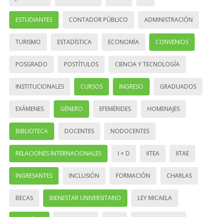
ESTUDIANTES
CONTADOR PÚBLICO
ADMINISTRACIÓN
TURISMO
ESTADÍSTICA
ECONOMÍA
CONVENIOS
POSGRADO
POSTÍTULOS
CIENCIA Y TECNOLOGÍA
INSTITUCIONALES
CURSOS
INGRESO
GRADUADOS
EXÁMENES
GÉNERO
EFEMÉRIDES
HOMENAJES
BIBLIOTECA
DOCENTES
NODOCENTES
RELACIONES INTERNACIONALES
I + D
IITEA
IITAE
INGRESANTES
INCLUSIÓN
FORMACIÓN
CHARLAS
BECAS
BIENESTAR UNIVERSITARIO
LEY MICAELA