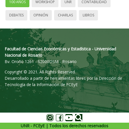
100 AÑOS
WORKSHOP
UNR
CONTABILIDAD
DEBATES
OPINIÓN
CHARLAS
LIBROS
Facultad de Ciencias Económicas y Estadística - Universidad
Nacional de Rosario
Bv. Oroño 1261 - S2000DSM - Rosario
Copyright © 2021. All Rights Reserved.
Desarrollado a partir de herramientas libres por la Dirección de
Tecnología de la Información de FCEyE
UNR - FCEyE | Todos los derechos reservados