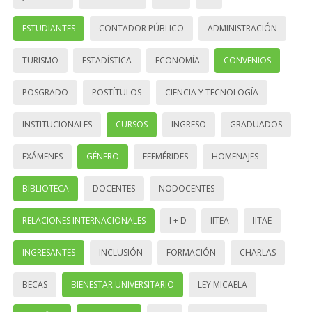
ESTUDIANTES
CONTADOR PÚBLICO
ADMINISTRACIÓN
TURISMO
ESTADÍSTICA
ECONOMÍA
CONVENIOS
POSGRADO
POSTÍTULOS
CIENCIA Y TECNOLOGÍA
INSTITUCIONALES
CURSOS
INGRESO
GRADUADOS
EXÁMENES
GÉNERO
EFEMÉRIDES
HOMENAJES
BIBLIOTECA
DOCENTES
NODOCENTES
RELACIONES INTERNACIONALES
I + D
IITEA
IITAE
INGRESANTES
INCLUSIÓN
FORMACIÓN
CHARLAS
BECAS
BIENESTAR UNIVERSITARIO
LEY MICAELA