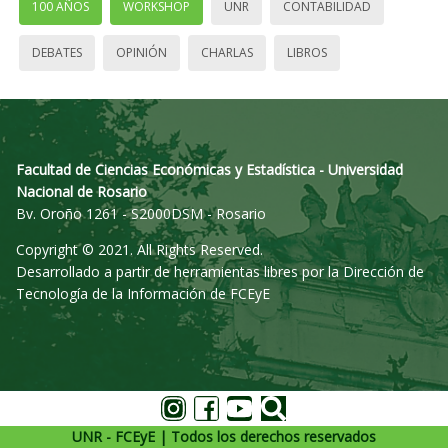
100 AÑOS
WORKSHOP
UNR
CONTABILIDAD
DEBATES
OPINIÓN
CHARLAS
LIBROS
Facultad de Ciencias Económicas y Estadística - Universidad
Nacional de Rosario
Bv. Oroño 1261 - S2000DSM - Rosario
Copyright © 2021. All Rights Reserved.
Desarrollado a partir de herramientas libres por la Dirección de
Tecnología de la Información de FCEyE
UNR - FCEyE | Todos los derechos reservados