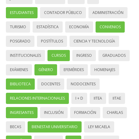
ESTUDIANTES
CONTADOR PÚBLICO
ADMINISTRACIÓN
TURISMO
ESTADÍSTICA
ECONOMÍA
CONVENIOS
POSGRADO
POSTÍTULOS
CIENCIA Y TECNOLOGÍA
INSTITUCIONALES
CURSOS
INGRESO
GRADUADOS
EXÁMENES
GÉNERO
EFEMÉRIDES
HOMENAJES
BIBLIOTECA
DOCENTES
NODOCENTES
RELACIONES INTERNACIONALES
I + D
IITEA
IITAE
INGRESANTES
INCLUSIÓN
FORMACIÓN
CHARLAS
BECAS
BIENESTAR UNIVERSITARIO
LEY MICAELA