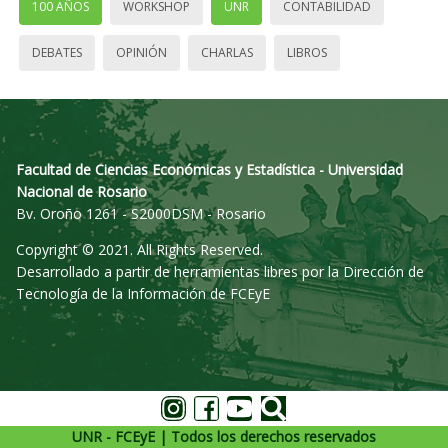
100 AÑOS
WORKSHOP
UNR
CONTABILIDAD
DEBATES
OPINIÓN
CHARLAS
LIBROS
Facultad de Ciencias Económicas y Estadística - Universidad
Nacional de Rosario
Bv. Oroño 1261 - S2000DSM - Rosario
Copyright © 2021. All Rights Reserved.
Desarrollado a partir de herramientas libres por la Dirección de
Tecnología de la Información de FCEyE
UNR - FCEyE | Todos los derechos reservados