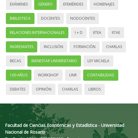
EXÁMENES
GÉNERO
EFEMÉRIDES
HOMENAJES
BIBLIOTECA
DOCENTES
NODOCENTES
RELACIONES INTERNACIONALES
I + D
IITEA
IITAE
INGRESANTES
INCLUSIÓN
FORMACIÓN
CHARLAS
BECAS
BIENESTAR UNIVERSITARIO
LEY MICAELA
100 AÑOS
WORKSHOP
UNR
CONTABILIDAD
DEBATES
OPINIÓN
CHARLAS
LIBROS
Facultad de Ciencias Económicas y Estadística - Universidad
Nacional de Rosario