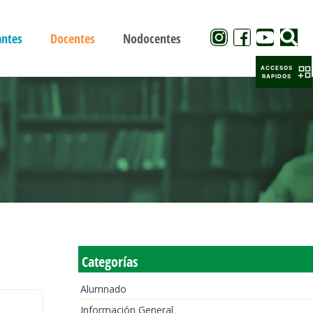
antes
Docentes
Nodocentes
ACCESOS
RAPIDOS
Categorías
Alumnado
Información General