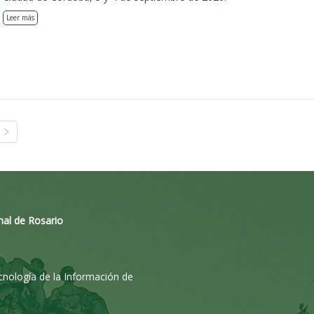
Leer más
nal de Rosario
ecnología de la Información de