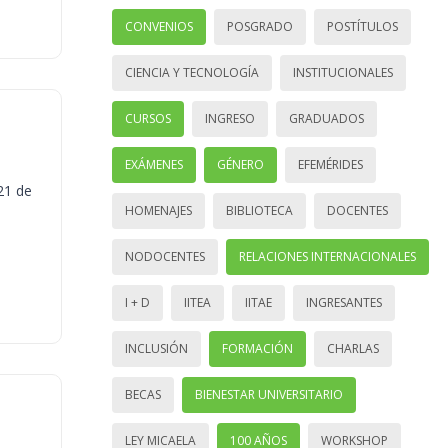
CONVENIOS
POSGRADO
POSTÍTULOS
CIENCIA Y TECNOLOGÍA
INSTITUCIONALES
CURSOS
INGRESO
GRADUADOS
EXÁMENES
GÉNERO
EFEMÉRIDES
21 de
HOMENAJES
BIBLIOTECA
DOCENTES
NODOCENTES
RELACIONES INTERNACIONALES
I + D
IITEA
IITAE
INGRESANTES
INCLUSIÓN
FORMACIÓN
CHARLAS
BECAS
BIENESTAR UNIVERSITARIO
LEY MICAELA
100 AÑOS
WORKSHOP