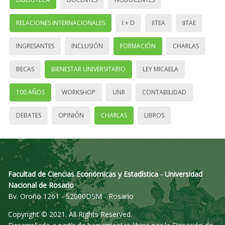
RELACIONES INTERNACIONALES
I + D
IITEA
IITAE
INGRESANTES
INCLUSIÓN
FORMACIÓN
CHARLAS
BECAS
BIENESTAR UNIVERSITARIO
LEY MICAELA
100 AÑOS
WORKSHOP
UNR
CONTABILIDAD
DEBATES
OPINIÓN
CHARLAS
LIBROS
Facultad de Ciencias Económicas y Estadística - Universidad
Nacional de Rosario
Bv. Oroño 1261 - S2000DSM - Rosario
Copyright © 2021. All Rights Reserved.