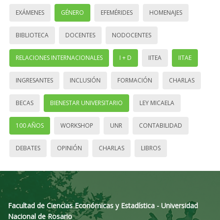
EXÁMENES
GÉNERO
EFEMÉRIDES
HOMENAJES
BIBLIOTECA
DOCENTES
NODOCENTES
RELACIONES INTERNACIONALES
I + D
IITEA
IITAE
INGRESANTES
INCLUSIÓN
FORMACIÓN
CHARLAS
BECAS
BIENESTAR UNIVERSITARIO
LEY MICAELA
100 AÑOS
WORKSHOP
UNR
CONTABILIDAD
DEBATES
OPINIÓN
CHARLAS
LIBROS
Facultad de Ciencias Económicas y Estadística - Universidad
Nacional de Rosario