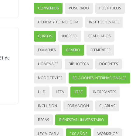
CONVENIOS
POSGRADO
POSTÍTULOS
CIENCIA Y TECNOLOGÍA
INSTITUCIONALES
CURSOS
INGRESO
GRADUADOS
EXÁMENES
GÉNERO
EFEMÉRIDES
21 de
HOMENAJES
BIBLIOTECA
DOCENTES
NODOCENTES
RELACIONES INTERNACIONALES
I + D
IITEA
IITAE
INGRESANTES
INCLUSIÓN
FORMACIÓN
CHARLAS
BECAS
BIENESTAR UNIVERSITARIO
LEY MICAELA
100 AÑOS
WORKSHOP