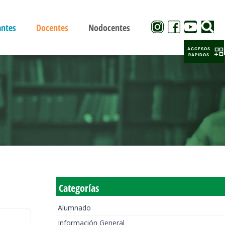
antes
Docentes
Nodocentes
ACCESOS
RAPIDOS
Categorías
Alumnado
Información General