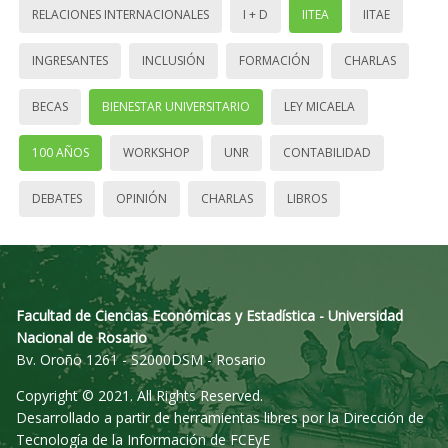
RELACIONES INTERNACIONALES
I + D
IITEA
IITAE
INGRESANTES
INCLUSIÓN
FORMACIÓN
CHARLAS
BECAS
BIENESTAR UNIVERSITARIO
LEY MICAELA
100 AÑOS
WORKSHOP
UNR
CONTABILIDAD
DEBATES
OPINIÓN
CHARLAS
LIBROS
Facultad de Ciencias Económicas y Estadística - Universidad
Nacional de Rosario
Bv. Oroño 1261 - S2000DSM - Rosario
Copyright © 2021. All Rights Reserved.
Desarrollado a partir de herramientas libres por la Dirección de
Tecnología de la Información de FCEyE