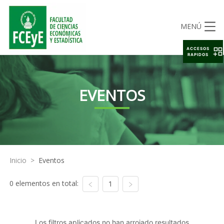
MENÚ
ACCESOS
RAPIDOS
EVENTOS
Inicio
>
Eventos
0 elementos en total:
1
Los filtros aplicados no han arrojado resultados