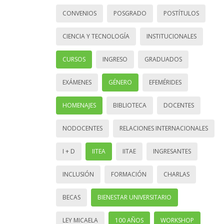
CONVENIOS
POSGRADO
POSTÍTULOS
CIENCIA Y TECNOLOGÍA
INSTITUCIONALES
CURSOS
INGRESO
GRADUADOS
EXÁMENES
GÉNERO
EFEMÉRIDES
HOMENAJES
BIBLIOTECA
DOCENTES
NODOCENTES
RELACIONES INTERNACIONALES
I + D
IITEA
IITAE
INGRESANTES
INCLUSIÓN
FORMACIÓN
CHARLAS
BECAS
BIENESTAR UNIVERSITARIO
LEY MICAELA
100 AÑOS
WORKSHOP