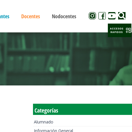
antes
Docentes
Nodocentes
ACCESOS
RAPIDOS
Categorías
Alumnado
Información General