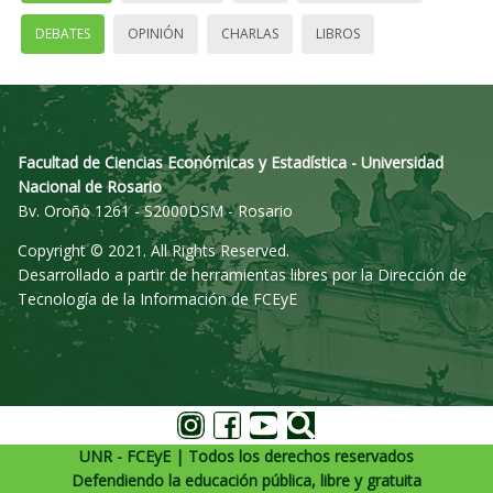
DEBATES
OPINIÓN
CHARLAS
LIBROS
Facultad de Ciencias Económicas y Estadística - Universidad
Nacional de Rosario
Bv. Oroño 1261 - S2000DSM - Rosario
Copyright © 2021. All Rights Reserved.
Desarrollado a partir de herramientas libres por la Dirección de
Tecnología de la Información de FCEyE
UNR - FCEyE | Todos los derechos reservados
Defendiendo la educación pública, libre y gratuita