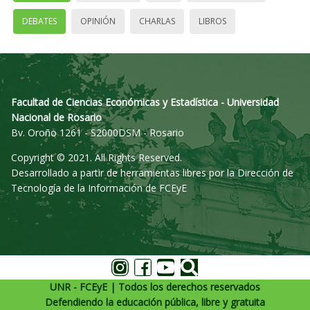
DEBATES
OPINIÓN
CHARLAS
LIBROS
Facultad de Ciencias Económicas y Estadística - Universidad
Nacional de Rosario
Bv. Oroño 1261 - S2000DSM - Rosario
Copyright © 2021. All Rights Reserved.
Desarrollado a partir de herramientas libres por la Dirección de
Tecnología de la Información de FCEyE
UNR - FCEyE | Todos los derechos reservados
Defendiendo la educación pública, libre y gratuita