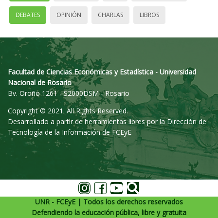
DEBATES
OPINIÓN
CHARLAS
LIBROS
Facultad de Ciencias Económicas y Estadística - Universidad
Nacional de Rosario
Bv. Oroño 1261 - S2000DSM - Rosario
Copyright © 2021. All Rights Reserved.
Desarrollado a partir de herramientas libres por la Dirección de
Tecnología de la Información de FCEyE
UNR - FCEyE | Todos los derechos reservados
Defendiendo la educación pública, libre y gratuita