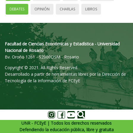
DEBATES
OPINIÓN
CHARLAS
LIBROS
Facultad de Ciencias Económicas y Estadística - Universidad
Nacional de Rosario
Bv. Oroño 1261 - S2000DSM - Rosario
Copyright © 2021. All Rights Reserved.
Desarrollado a partir de herramientas libres por la Dirección de
Tecnología de la Información de FCEyE
UNR - FCEyE | Todos los derechos reservados
Defendiendo la educación pública, libre y gratuita