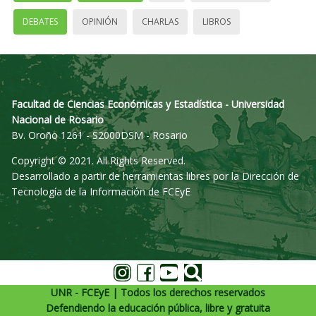
DEBATES
OPINIÓN
CHARLAS
LIBROS
Facultad de Ciencias Económicas y Estadística - Universidad
Nacional de Rosario
Bv. Oroño 1261 - S2000DSM - Rosario
Copyright © 2021. All Rights Reserved.
Desarrollado a partir de herramientas libres por la Dirección de
Tecnología de la Información de FCEyE
UNR - FCEyE | Todos los derechos reservados
Defendiendo la educación pública, libre y gratuita