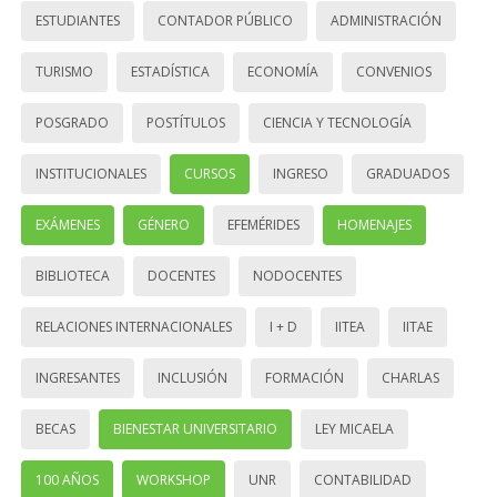
ESTUDIANTES
CONTADOR PÚBLICO
ADMINISTRACIÓN
TURISMO
ESTADÍSTICA
ECONOMÍA
CONVENIOS
POSGRADO
POSTÍTULOS
CIENCIA Y TECNOLOGÍA
INSTITUCIONALES
CURSOS
INGRESO
GRADUADOS
EXÁMENES
GÉNERO
EFEMÉRIDES
HOMENAJES
BIBLIOTECA
DOCENTES
NODOCENTES
RELACIONES INTERNACIONALES
I + D
IITEA
IITAE
INGRESANTES
INCLUSIÓN
FORMACIÓN
CHARLAS
BECAS
BIENESTAR UNIVERSITARIO
LEY MICAELA
100 AÑOS
WORKSHOP
UNR
CONTABILIDAD